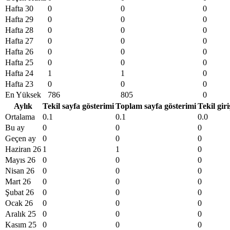
Hafta 30
0
0
0
Hafta 29
0
0
0
Hafta 28
0
0
0
Hafta 27
0
0
0
Hafta 26
0
0
0
Hafta 25
0
0
0
Hafta 24
1
1
0
Hafta 23
0
0
0
En Yüksek
786
805
0
Aylık
Tekil sayfa gösterimi
Toplam sayfa gösterimi
Tekil giri
Ortalama
0.1
0.1
0.0
Bu ay
0
0
0
Geçen ay
0
0
0
Haziran 26
1
1
0
Mayıs 26
0
0
0
Nisan 26
0
0
0
Mart 26
0
0
0
Şubat 26
0
0
0
Ocak 26
0
0
0
Aralık 25
0
0
0
Kasım 25
0
0
0