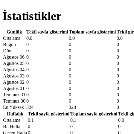
İstatistikler
Günlük
Tekil sayfa gösterimi
Toplam sayfa gösterimi
Tekil gir
Ortalama
0.0
0.0
0.0
Bugün
0
0
0
Dün
0
0
0
Ağustos 06
0
0
0
Ağustos 05
0
0
0
Ağustos 04
0
0
0
Ağustos 03
0
0
0
Ağustos 02
0
0
0
Ağustos 01
0
0
0
Temmuz 31
0
0
0
Temmuz 30
0
0
0
En Yüksek
324
328
0
Haftalık
Tekil sayfa gösterimi
Toplam sayfa gösterimi
Tekil gi
Ortalama
0.1
0.1
0.0
Bu Hafta
0
0
0
Geçen Hafta
0
0
0